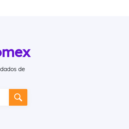
omex
 dados de