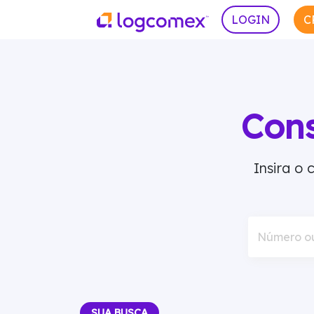
LOGIN
C
Con
Insira o
Número o
SUA BUSCA