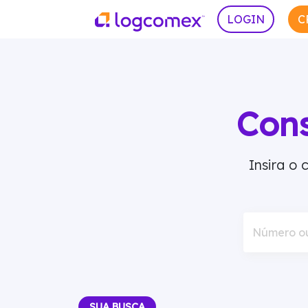
LOGIN
C
Con
Insira o
Número o
SUA BUSCA