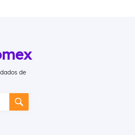
omex
 dados de