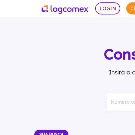
LOGIN
C
Con
Insira o
Número o
SUA BUSCA