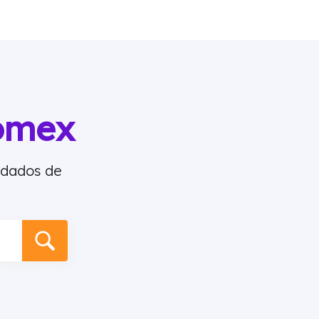
omex
 dados de