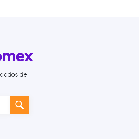
omex
 dados de