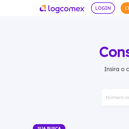
LOGIN
C
Con
Insira o
Número o
SUA BUSCA