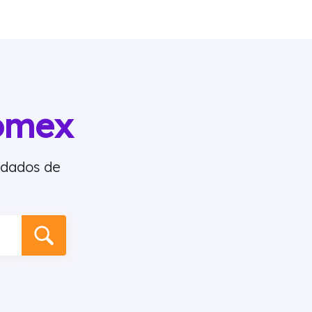
omex
 dados de