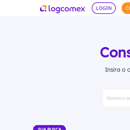
LOGIN
C
Con
Insira o
Número o
SUA BUSCA