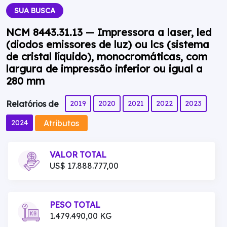
SUA BUSCA
NCM 8443.31.13 — Impressora a laser, led
(diodos emissores de luz) ou lcs (sistema
de cristal líquido), monocromáticas, com
largura de impressão inferior ou igual a
280 mm
2019
2020
2021
2022
2023
Relatórios de
Atributos
2024
VALOR TOTAL
US$ 17.888.777,00
PESO TOTAL
1.479.490,00 KG