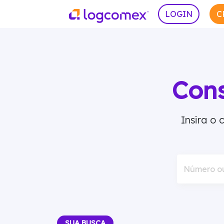
LOGIN
C
Con
Insira o
Número o
SUA BUSCA