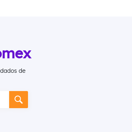
omex
 dados de