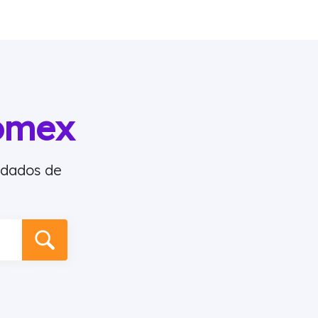
omex
 dados de