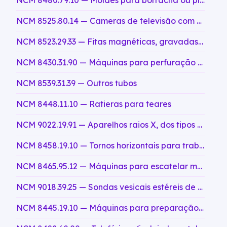
NCM 8480.79.10 — Moldes para borracha ou plásticos, para vulcanização de pneumáticos
NCM 8525.80.14 — Câmeras de televisão com sensor de imagem a semicondutor tipo CMOS, de mais de 490 x 580 elementos de imagem (pixels) ativos, sensíveis a intensidades de iluminação inferiores a 0,20 lux
NCM 8523.29.33 — Fitas magnéticas, gravadas, de largura não superior a 4 mm, de largura superior a 6,5 mm, exceto as do subitem 8523.29.31
NCM 8430.31.90 — Máquinas para perfuração de túneis e galerias, autopropulsoras
NCM 8539.31.39 — Outros tubos
NCM 8448.11.10 — Ratieras para teares
NCM 9022.19.91 — Aparelhos raios X, dos tipos utilizados para inspeção de bagagens, com túnel de altura inferior ou igual a 0,4 m, largura inferior ou igual a 0,6 m e comprimento inferior ou igual a 1,2 m
NCM 8458.19.10 — Tornos horizontais para trabalhar metais, sem comando numérico, tipo revólver
NCM 8465.95.12 — Máquinas para escatelar madeira, cortiça, etc, de comando numérico
NCM 9018.39.25 — Sondas vesicais estéreis de poliuretano, com revestimento hidrofílico, de uso intermitente, apresentadas em embalagens com solução salina
NCM 8445.19.10 — Máquinas para preparação da seda