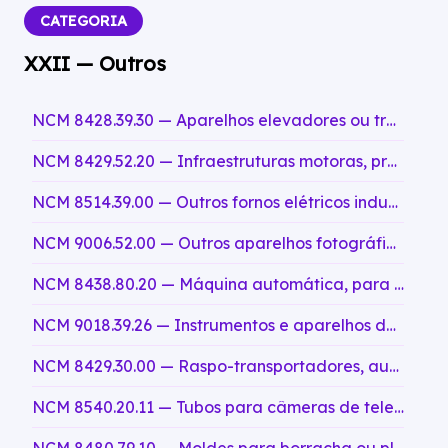
CATEGORIA
XXII — Outros
NCM 8428.39.30 — Aparelhos elevadores ou transportadores, de ação contínua, para mercadorias, de pinças laterais, do tipo dos utilizados para o transporte de jornais
NCM 8429.52.20 — Infraestruturas motoras, próprias para receber equipamentos das subposições 8430.49, 8430.61 ou 8430.69, mesmo com dispositivo de deslocamento sobre trilhos
NCM 8514.39.00 — Outros fornos elétricos industriais ou de laboratório, incluindo os que funcionam por indução ou por perdas dielétricas; outros aparelhos industriais ou de laboratório para tratamento térmico de matérias por indução ou por perdas dielétricas, não classificados em códigos anteriores
NCM 9006.52.00 — Outros aparelhos fotográficos, para filmes, em rolos, largura < 35 mm
NCM 8438.80.20 — Máquina automática, para descabeçar, cortar a cauda e eviscerar peixes, com capacidade superior a 350 unidades por minuto
NCM 9018.39.26 — Instrumentos e aparelhos de optica, fotografia ou cinematografia, medida, controle ou de precisao; instrumentos e aparelhos medico cirurgicos; suas partes e acessorios
NCM 8429.30.00 — Raspo-transportadores, autopropulsores
NCM 8540.20.11 — Tubos para câmeras de televisão, em preto e branco ou outros monocromos