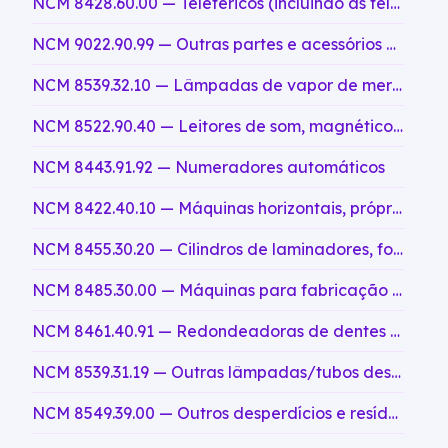
NCM 8428.60.00 — Teleféricos (incluindo as telecadeiras e os telesquis); mecanismos de tração para funiculares
NCM 9022.90.99 — Outras partes e acessórios de aparelhos de raios X e aparelhos que utilizem radiações alfa, beta, gama ou outras radiações ionizantes, outras parte e acessórios de aparelhos de geradores de tensão, mesas de comando, telas de visualização, mesas, cadeiras e suportes semelhantes para exame ou tratamento, não classificados em códigos anteriores
NCM 8539.32.10 — Lâmpadas de vapor de mercúrio
NCM 8522.90.40 — Leitores de som, magnéticos, para aparelhos de reprodução
NCM 8443.91.92 — Numeradores automáticos
NCM 8422.40.10 — Máquinas horizontais, próprias para empacotamento de massas alimentícias longas (comprimento superior a 200 mm) em pacotes tipo almofadas (pillow pack), com capacidade de produção superior a 100 pacotes por minuto e controlador lógico programável (CLP)
NCM 8455.30.20 — Cilindros de laminadores, forjados, de aço de corte rápido, com um teor, em peso, de carbono >= 0,80 % e <= 0,90 %, de cromo >= 3,50 % e <=4 %, de vanádio >= 1,60 % e <= 2,30 %, de molibdênio <= 8,50 % e de tungstênio (volfrâmio) inferior ou igual a 7 %
NCM 8485.30.00 — Máquinas para fabricação aditiva, por depósito de gesso, cimento, cerâmica ou de vidro
NCM 8461.40.91 — Redondeadoras de dentes de engrenagens
NCM 8539.31.19 — Outras lâmpadas/tubos descarga, fluorescente, de catodo quente
NCM 8549.39.00 — Outros desperdícios e resíduos, e sucatas, de montagens elétricas e eletrônicas e placas de circuitos impressos, não classificados em códigos anteriores